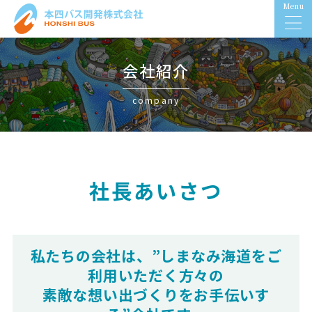
Menu
会社紹介
company
社長あいさつ
私たちの会社は、”しまなみ海道をご
利用いただく方々の
素敵な想い出づくりをお手伝いす