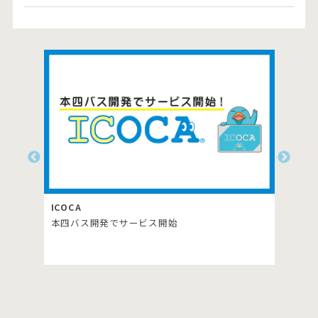
ICOCA
RYD
本四バス開発でサービス開始
生