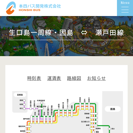
Menu
生口島一周線・因島 ⇔ 瀬戸田線
時刻表
運賃表
路線図
お知らせ