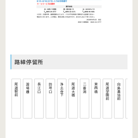
路線停留所
尾道駅前
渡場通り
長江口
防地口
浄土寺下
尾道大橋
二番潟
東西橋
尾道学園前
向島農協前
地蔵院下