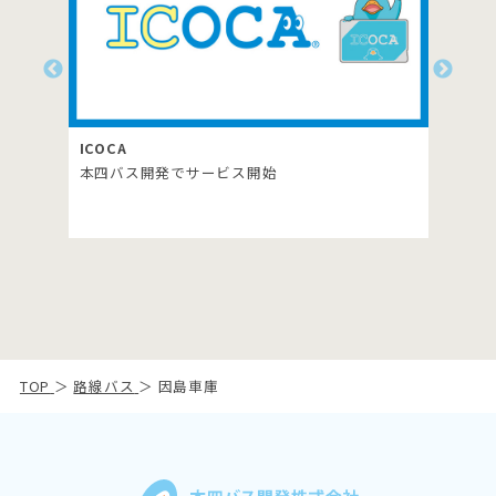
障害者・介護者割引
開発でサービス開始
TOP
＞
路線バス
＞ 因島車庫