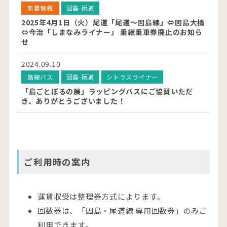
新着情報
因島-尾道
2025年4月1日（火）尾道「尾道～因島線」⇔因島大橋
⇔今治「しまなみライナー」 乗継乗車券廃止のお知ら
せ
2024.09.10
路線バス
因島-尾道
シトラスライナー
「島ごとぽるの展」ラッピングバスにご協賛いただ
き、ありがとうございました！
ご利用時の案内
運賃収受は整理券方式によります。
回数券は、「因島・尾道線 専用回数券」のみご
利用できます。