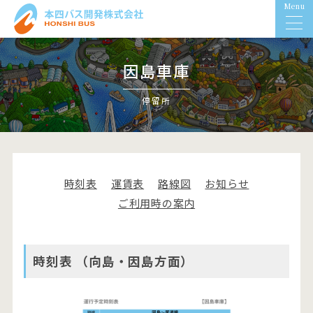
Menu
因島車庫
停留所
時刻表
運賃表
路線図
お知らせ
ご利用時の案内
時刻表 （向島・因島方面）