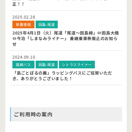
正！！
2025.02.28
新着情報
因島-尾道
2025年4月1日（火）尾道「尾道～因島線」⇔因島大橋
⇔今治「しまなみライナー」 乗継乗車券廃止のお知ら
せ
2024.09.10
路線バス
因島-尾道
シトラスライナー
「島ごとぽるの展」ラッピングバスにご協賛いただ
き、ありがとうございました！
ご利用時の案内