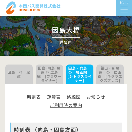
Menu
因島大橋
停留所
因島･向島･尾
因島・向島
福山・新尾
因島 ⇔ 尾
道 ⇔ 広島
⇔ 福山線
道 ⇔ 松山
道
線 [フラワー
[シトラスライ
線 [キララエ
ライナー]
ナー]
クスプレス]
時刻表
運賃表
路線図
お知らせ
ご利用時の案内
時刻表 （向島・因島方面）