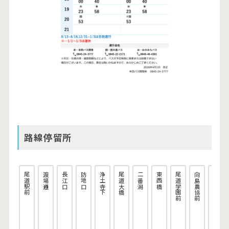
路線停留所
尾道駅前
渡場通り
長江口
防地口
浄土寺下
尾道大橋
二番潟
東西橋
尾道学園前
向島農協前
地蔵院下