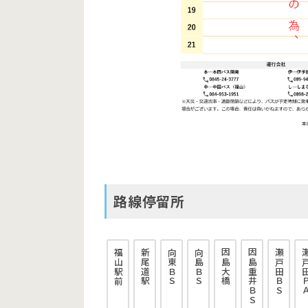
路線停留所
福山駅前
新尾道駅
向東ＢＳ
向島ＢＳ
因島大橋
因島重井ＢＳ
瀬戸田ＢＳ
瀬戸田