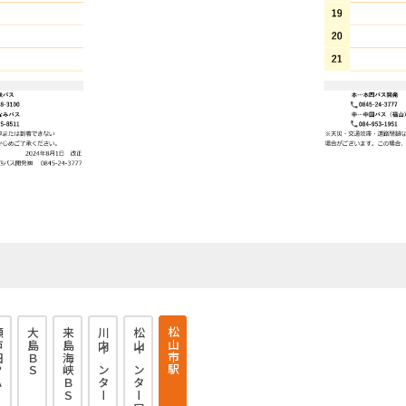
松山市駅
ＰＡ
大島ＢＳ
来島海峡ＢＳ
川内インター
松山インター口