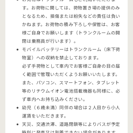
す。お荷物に関しては、荷物置き場の提供のみ
となるため、損傷または紛失などの責任は負い
かねます。お荷物の積み下ろしや保管は、お客
様ご自身でお願いします（トランクルームの開
閉は乗務員が行います）。
モバイルバッテリーはトランクルーム（床下荷
物室）への収納を禁止しております。
必ず手荷物として車内でお客様ご自身の目の届
く範囲で管理いただくようお願いいたします。
また、パソコン、スマートフォン、タブレット
等のリチウムイオン電池搭載機器も同様に、必
ず車内へお持ち込みください。
幼児（６歳未満）同伴の場合は２人目から小人
運賃をいただきます。
天災、交通渋滞、道路閉鎖等によりバスが予定
時刻に発車又は到着できない場合があります。