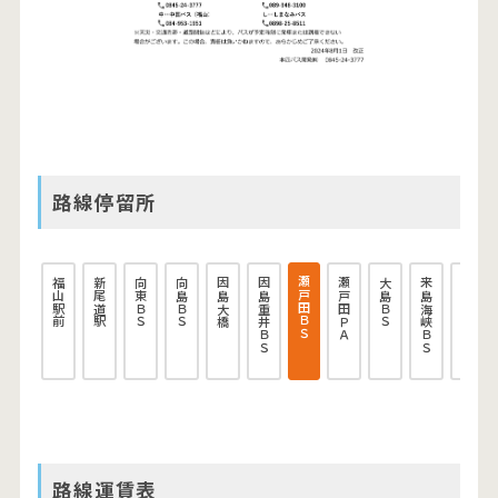
路線停留所
瀬戸田ＢＳ
福山駅前
新尾道駅
向東ＢＳ
向島ＢＳ
因島大橋
因島重井ＢＳ
瀬戸田ＰＡ
大島ＢＳ
来島海峡ＢＳ
川内インター
路線運賃表