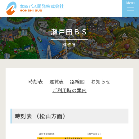
Menu
瀬戸田ＢＳ
停留所
時刻表
運賃表
路線図
お知らせ
ご利用時の案内
時刻表 （松山方面）