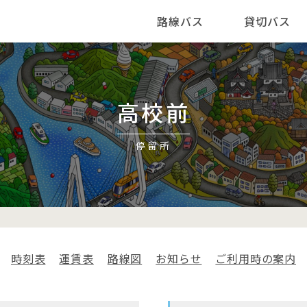
路線バス
貸切バス
高校前
停留所
時刻表
運賃表
路線図
お知らせ
ご利用時の案内