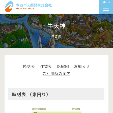
Menu
牛天神
停留所
時刻表
運賃表
路線図
お知らせ
ご利用時の案内
時刻表 （東回り）