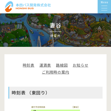
Menu
妻谷
停留所
時刻表
運賃表
路線図
お知らせ
ご利用時の案内
時刻表 （東回り）