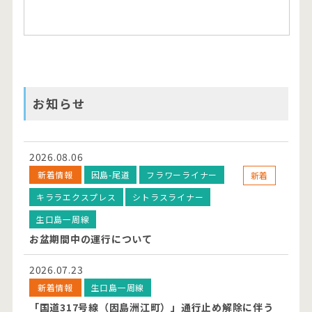
お知らせ
2026.08.06
新着情報
因島-尾道
フラワーライナー
新着
キララエクスプレス
シトラスライナー
生口島一周線
お盆期間中の運行について
2026.07.23
新着情報
生口島一周線
「国道317号線（因島洲江町）」通行止め解除に伴う