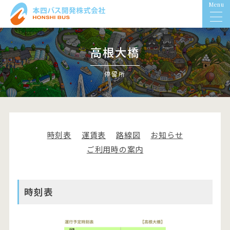
Menu
高根大橋
停留所
時刻表
運賃表
路線図
お知らせ
ご利用時の案内
時刻表