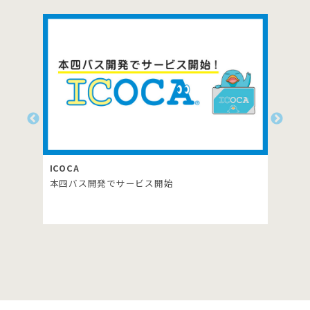
RYDE PASS
ス開始
生口島島内の路線バス乗り放題