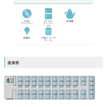
DVD
ボトル
湯沸器
プレイヤー
クーラー
読書灯
大型トランク
ルーム
座席表