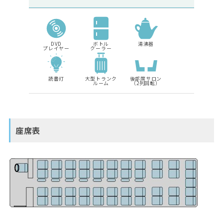
DVD
ボトル
湯沸器
プレイヤー
クーラー
読書灯
大型トランク
後部席サロン
ルーム
（2列回転）
座席表