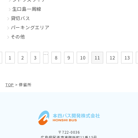
生口島一周線
貸切バス
パーキングエリア
その他
…
1
2
3
8
9
10
11
12
13
TOP
>
停留所
〒722-0036
広島県尾道市東御所町11番15号